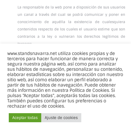
La responsable de la web pone a disposición de sus usuarios
un canal a través del cual se podrá comunicar y poner en
conocimiento de aquélla la existencia de cualesquiera
contenidos respecto de los cuales el usuario estime que son
contrarios a la ley o vulneran los derechos legítimos de
terceros.
www.standsnavarra.net utiliza cookies propias y de
Si Ud. tuviese conocimiento de alguna de las circunstancias
terceros para hacer funcionar de manera correcta y
anteriores, deberá ponerlo en conocimiento inmediato de la
segura nuestra página web, así como para analizar
sus hábitos de navegación, personalizar su contenido,
responsable de la web a fin de que desde ésta pueda revisar
elaborar estadísticas sobre su interacción con nuestro
el contenido comunicado y, en su caso, se pueda proceder a
sitio web, así como elaborar un perfil elaborado a
su retirada o deshabilitación, escribiendo a
partir de tus hábitos de navegación. Puede obtener
más información en nuestra Política de Cookies. Si
info@standsnavarra.net
pulsas "Aceptar todas", aceptarás todas las cookies.
También puedes configurar tus preferencias o
rechazar el uso de cookies.
COMUNICACIONES
Aceptar todas
Ajuste de cookies
La responsable gestiona sus propios contenidos, siendo asi